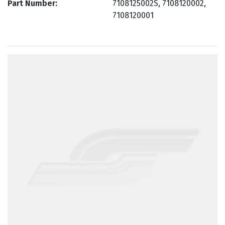
Part Number
7108125002S, 7108120002,
7108120001