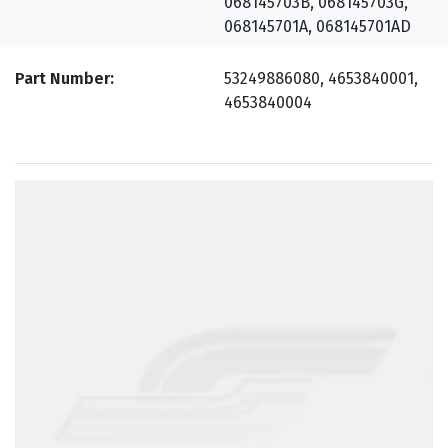
068145703B, 068145703G,
068145701A, 068145701AD
Part Number
53249886080, 4653840001,
4653840004