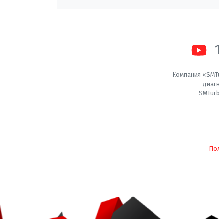
Компания «SMTu
диагн
SMTurb
По