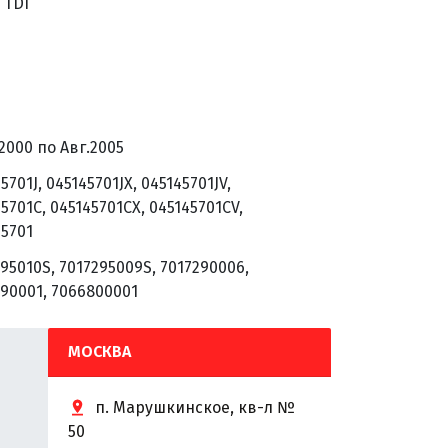
4 TDI
2000 по Авг.2005
5701J, 045145701JX, 045145701JV,
5701C, 045145701CX, 045145701CV,
45701
95010S, 7017295009S, 7017290006,
290001, 7066800001
МОСКВА
п. Марушкинское, кв-л №
50