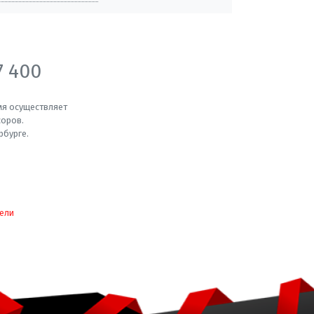
7 400
мя осуществляет
соров.
рбурге.
ели