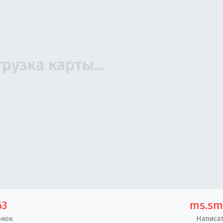
63
ms.sm
онок
Написат