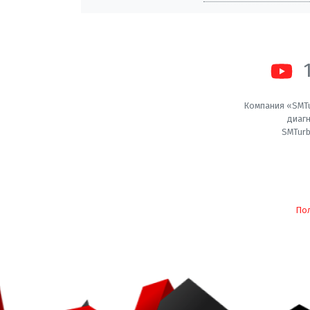
Компания «SMTu
диагн
SMTurb
По