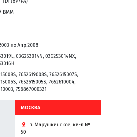
0 TDI (8P/PA)
/ BMM
2003 по Апр.2008
53019L, 03G253014N, 03G253014NX,
53016H
15008S, 7652619008S, 7652615007S,
15006S, 7652615005S, 7652610004,
10003, 756867000321
МОСКВА
п. Марушкинское, кв-л №
50