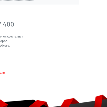
7 400
мя осуществляет
соров.
рбурге.
ели