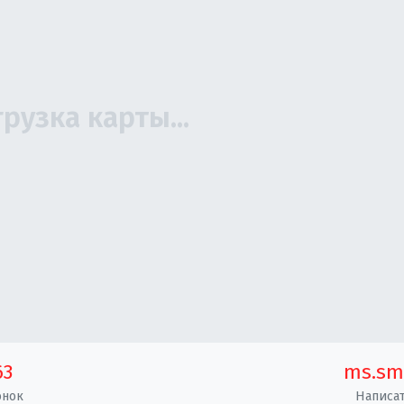
63
ms.sm
онок
Написат