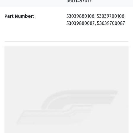
06D145701F
Part Number
53039880106, 53039700106,
53039880087, 53039700087