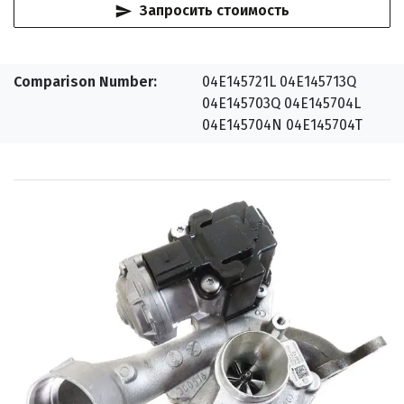
Запросить стоимость
Comparison Number
04E145721L 04E145713Q
04E145703Q 04E145704L
04E145704N 04E145704T