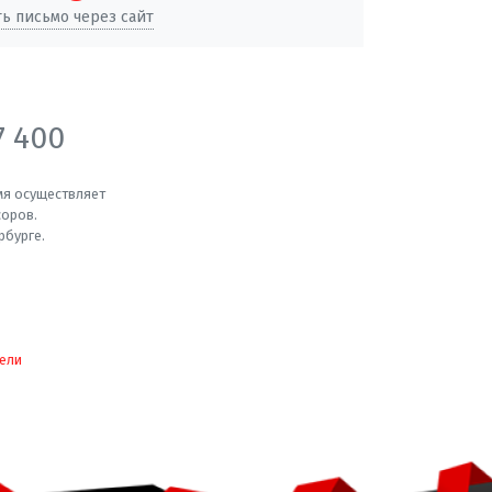
ь письмо через сайт
7 400
мя осуществляет
соров.
рбурге.
ели