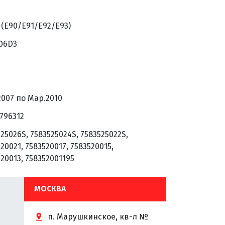
 (E90/E91/E92/E93)
06D3
2007 по Мар.2010
796312
25026S, 7583525024S, 7583525022S,
20021, 7583520017, 7583520015,
20013, 758352001195
МОСКВА
п. Марушкинское, кв-л №