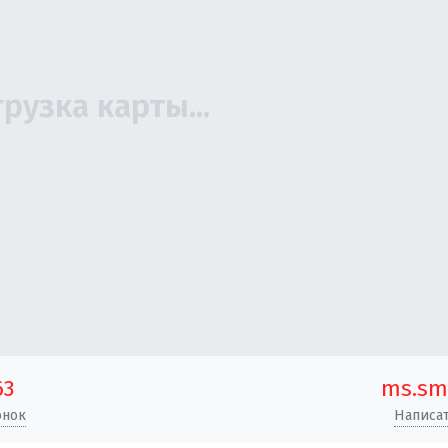
63
ms.sm
онок
Написат