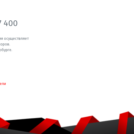
7 400
мя осуществляет
соров.
рбурге.
ели