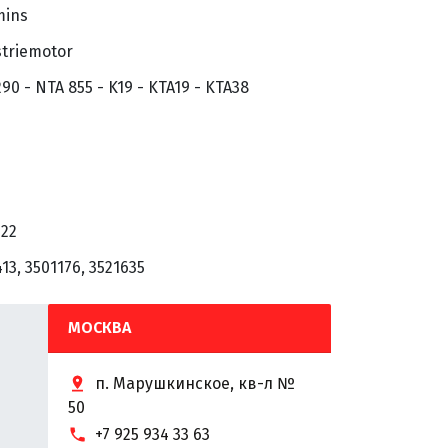
ins
striemotor
90 - NTA 855 - K19 - KTA19 - KTA38
122
13, 3501176, 3521635
МОСКВА
п. Марушкинское, кв-л №
50
+7 925 934 33 63