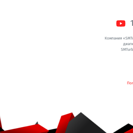
Компания «SMTu
диагн
SMTurb
По