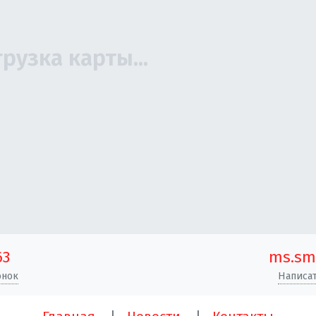
63
ms.sm
онок
Написат