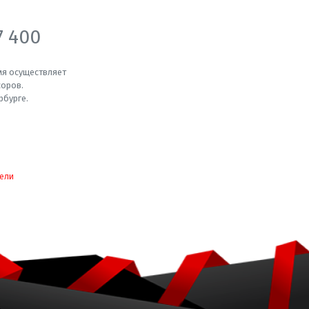
7 400
мя осуществляет
соров.
рбурге.
ели