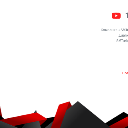
Компания «SMTu
диагн
SMTurb
По