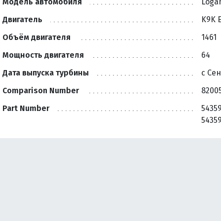
Модель автомобиля
Logan
Двигатель
K9K 
Объём двигателя
1461
Мощность двигателя
64
Дата выпуска турбины
с Сен
Comparison Number
82005
Part Number
54359
5435