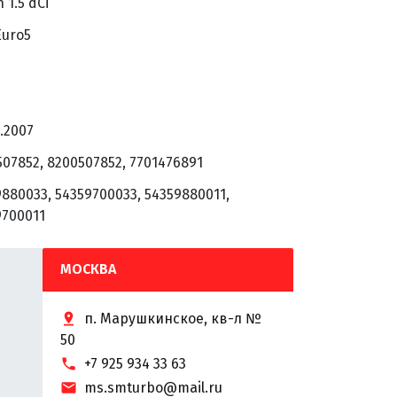
 1.5 dCi
Euro5
.2007
07852, 8200507852, 7701476891
880033, 54359700033, 54359880011,
9700011
МОСКВА
п. Марушкинское, кв-л №
50
+7 925 934 33 63
ms.smturbo@mail.ru