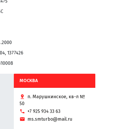
.475
5C
0
в.2000
04, 1377426
810008
МОСКВА
п. Марушкинское, кв-л №
50
+7 925 934 33 63
ms.smturbo@mail.ru