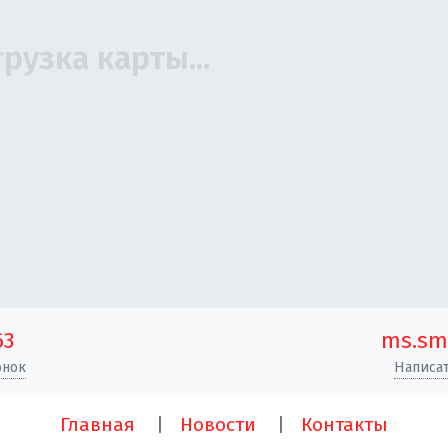
63
ms.sm
онок
Написат
Главная
Новости
Контакты