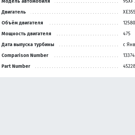
Модель автомобиля
95XF 
Двигатель
XE35
Объём двигателя
1258
Мощность двигателя
475
Дата выпуска турбины
с Ян
Comparison Number
13374
Part Number
4522