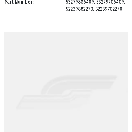
Part Number
53279886409, 53279706409,
52239882270, 52239702270