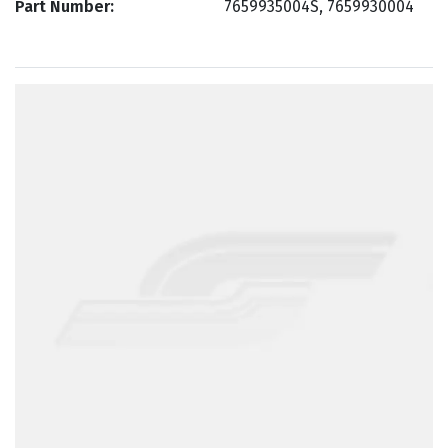
Part Number
7659935004S, 7659930004