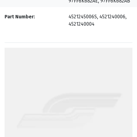
97FF6K682AE, 97FF6K682AB
Part Number
4521245006S, 4521240006,
4521240004