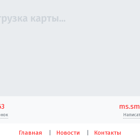
63
ms.sm
онок
Написат
Главная
Новости
Контакты