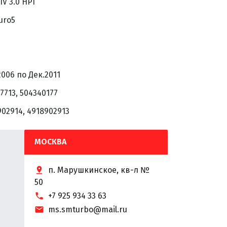
 IV 3.0 HPI
uro5
006 по Дек.2011
7713, 504340177
902914, 4918902913
МОСКВА
п. Марушкинское, кв-л №
50
+7 925 934 33 63
ms.smturbo@mail.ru