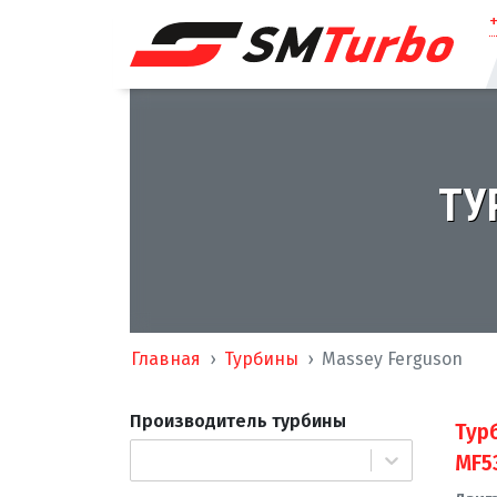
ТУ
Главная
Турбины
Massey Ferguson
Производитель турбины
Тур
MF5