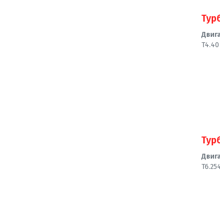
Тур
Двиг
T4.40
Тур
Двиг
T6.25