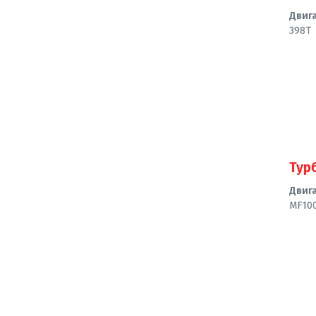
Двиг
398T
Тур
Двиг
MF10