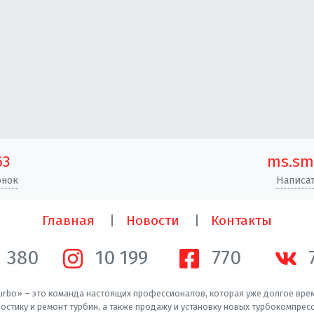
63
ms.sm
онок
Написат
Главная
Новости
Контакты
1 380
10 200
770
rbo» – это команда настоящих профессионалов, которая уже долгое вре
остику и ремонт турбин, а также продажу и установку новых турбокомпрес