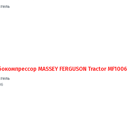
атель
бокомпрессор MASSEY FERGUSON Tractor MF1006
атель
06