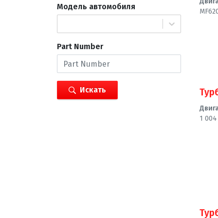
Двиг
Модель автомобиля
MF620
Part Number
Искать
Тур
Двиг
1 004
Тур