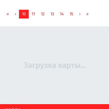
First
Previous
Next
Last
«
‹
10
11
12
13
14
15
›
»
(current)