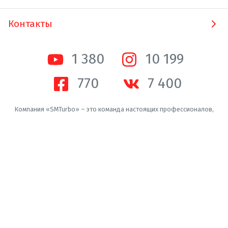
Контакты
1 380
10 200
770
7 400
Компания «SMTurbo» – это команда настоящих профессионалов,
которая уже долгое время осуществляет диагностику и ремонт
турбин, а также продажу и установку новых турбокомпрессоров.
SMTurbo производит чистку сажевых фильтров в Москве, Смоленске
и Санкт-Петербурге.
Copyright ©
SMTurbo
. 2016 -
2026
г. Все права защищены
Пользовательское соглашение
Конфиденциальность
Производители