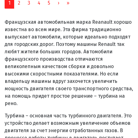
Next
Last
1
2
3
4
5
›
»
(current)
Французская автомобильная марка Reanault хорошо
известна во всем мире. Эта фирма традиционно
выпускает автомобили, которые идеально подходят
для городских дорог. Поэтому машины Renault так
любят жители больших городов. Автомобили
французского производства отличаются
великолепным качеством сборки и довольно
высокими скоростными показателями. Но если
владельцу машины вдруг захочется увеличить
мощность двигателя своего транспортного средства,
на помощь придет простое решение – турбина на
рено.
Турбина – основная часть турбинного двигателя. Это
устройство делает возможным увеличение объемов
двигателя за счет энергии отработанных газов. В
процессе работы турбины в двигатель поступает