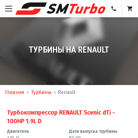
ТУРБИНЫ НА RENAULT
Главная
Турбины
Renault
Турбокомпрессор RENAULT Scenic dTi -
100HP 1.9L D
Двигатель
Дата выпуска турбины
1.9L D
97-00